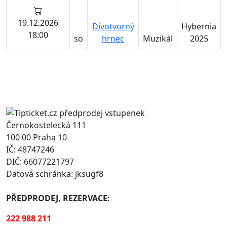
19.12.2026
Divotvorný
Hybernia
18:00
so
hrnec
Muzikál
2025
Černokostelecká 111
100 00 Praha 10
IČ: 48747246
DIČ: 66077221797
Datová schránka: jksugf8
PŘEDPRODEJ, REZERVACE:
222 988 211