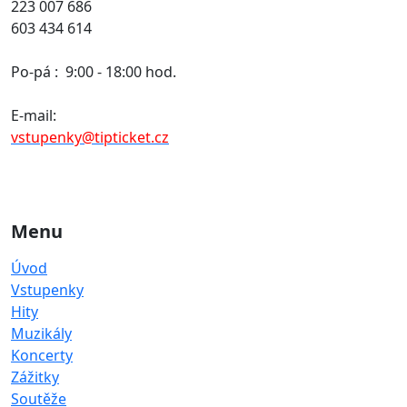
223 007 686
603 434 614
Po-pá :
9:00 - 18:00 hod.
E-mail:
vstupenky@tipticket.cz
Menu
Úvod
Vstupenky
Hity
Muzikály
Koncerty
Zážitky
Soutěže