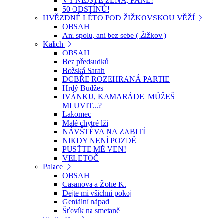
VY NEJSTE ŽENA, PANE!
50 ODSTÍNŮ!
HVĚZDNÉ LÉTO POD ŽIŽKOVSKOU VĚŽÍ
OBSAH
Ani spolu, ani bez sebe ( Žižkov )
Kalich
OBSAH
Bez předsudků
Božská Sarah
DOBŘE ROZEHRANÁ PARTIE
Hrdý Budžes
IVÁNKU, KAMARÁDE, MŮŽEŠ
MLUVIT...?
Lakomec
Malé chytré lži
NÁVŠTĚVA NA ZABITÍ
NIKDY NENÍ POZDĚ
PUSŤTE MĚ VEN!
VELETOČ
Palace
OBSAH
Casanova a Žofie K.
Dejte mi všichni pokoj
Geniální nápad
Šťovík na smetaně