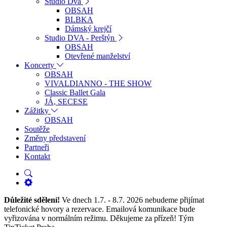
Studio Dva
OBSAH
BLBKA
Dámský krejčí
Studio DVA - Perštýn
OBSAH
Otevřené manželství
Koncerty
OBSAH
VIVALDIANNO - THE SHOW
Classic Ballet Gala
JÁ, SECESE
Zážitky
OBSAH
Soutěže
Změny představení
Partneři
Kontakt
Důležité sdělení!
Ve dnech 1.7. - 8.7. 2026 nebudeme přijímat
telefonické hovory a rezervace. Emailová komunikace bude
vyřizována v normálním režimu. Děkujeme za přízeň! Tým