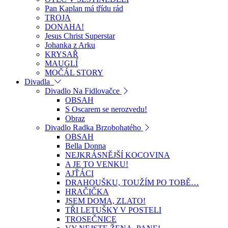
Pan Kaplan má třídu rád
TROJA
DONAHA!
Jesus Christ Superstar
Johanka z Arku
KRYSAŘ
MAUGLÍ
MOČÁL STORY
Divadla
Divadlo Na Fidlovačce
OBSAH
S Oscarem se nerozvedu!
Obraz
Divadlo Radka Brzobohatého
OBSAH
Bella Donna
NEJKRÁSNĚJŠÍ KOCOVINA
A JE TO VENKU!
AJŤÁCI
DRAHOUŠKU, TOUŽÍM PO TOBĚ…
HRAČIČKA
JSEM DOMA, ZLATO!
TŘI LETUŠKY V POSTELI
TROSEČNICE