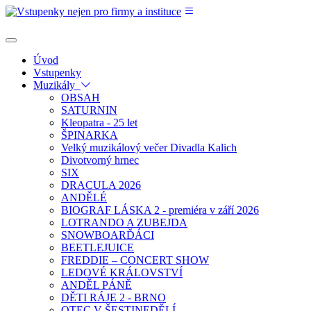
Úvod
Vstupenky
Muzikály
OBSAH
SATURNIN
Kleopatra - 25 let
ŠPINARKA
Velký muzikálový večer Divadla Kalich
Divotvorný hrnec
SIX
DRACULA 2026
ANDĚLÉ
BIOGRAF LÁSKA 2 - premiéra v září 2026
LOTRANDO A ZUBEJDA
SNOWBOARĎÁCI
BEETLEJUICE
FREDDIE – CONCERT SHOW
LEDOVÉ KRÁLOVSTVÍ
ANDĚL PÁNĚ
DĚTI RÁJE 2 - BRNO
OTEC V ŠESTINEDĚLÍ