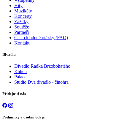
Vstupenky
Hity
Muzikály
Koncerty
Zážitky
Soutěže
Partneři
Často kladené otázky (FAQ)
Kontakt
Divadla
Divadlo Radka Brzobohatého
Kalich
Palace
Studio Dva divadlo - činohra
Přidejte si nás
Podmínky a osobní údaje