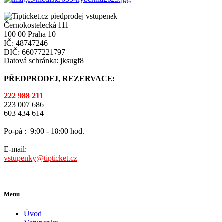
Černokostelecká 111
100 00 Praha 10
IČ: 48747246
DIČ: 66077221797
Datová schránka: jksugf8
PŘEDPRODEJ, REZERVACE:
222 988 211
223 007 686
603 434 614
Po-pá :
9:00 - 18:00 hod.
E-mail:
vstupenky@tipticket.cz
Menu
Úvod