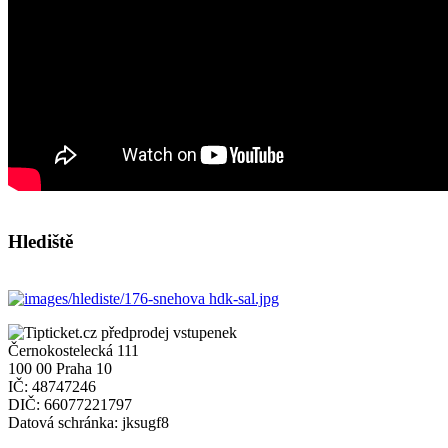
Hlediště
Černokostelecká 111
100 00 Praha 10
IČ: 48747246
DIČ: 66077221797
Datová schránka: jksugf8