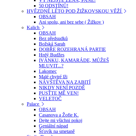
VY NEJSTE ŽENA, PANE!
50 ODSTÍNŮ!
HVĚZDNÉ LÉTO POD ŽIŽKOVSKOU VĚŽÍ
OBSAH
Ani spolu, ani bez sebe ( Žižkov )
Kalich
OBSAH
Bez předsudků
Božská Sarah
DOBŘE ROZEHRANÁ PARTIE
Hrdý Budžes
IVÁNKU, KAMARÁDE, MŮŽEŠ
MLUVIT...?
Lakomec
Malé chytré lži
NÁVŠTĚVA NA ZABITÍ
NIKDY NENÍ POZDĚ
PUSŤTE MĚ VEN!
VELETOČ
Palace
OBSAH
Casanova a Žofie K.
Dejte mi všichni pokoj
Geniální nápad
Šťovík na smetaně