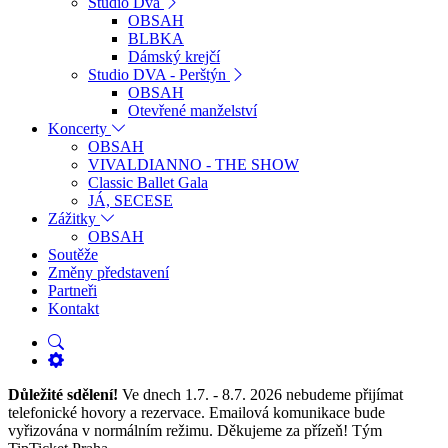
Studio Dva
OBSAH
BLBKA
Dámský krejčí
Studio DVA - Perštýn
OBSAH
Otevřené manželství
Koncerty
OBSAH
VIVALDIANNO - THE SHOW
Classic Ballet Gala
JÁ, SECESE
Zážitky
OBSAH
Soutěže
Změny představení
Partneři
Kontakt
Důležité sdělení!
Ve dnech 1.7. - 8.7. 2026 nebudeme přijímat
telefonické hovory a rezervace. Emailová komunikace bude
vyřizována v normálním režimu. Děkujeme za přízeň! Tým