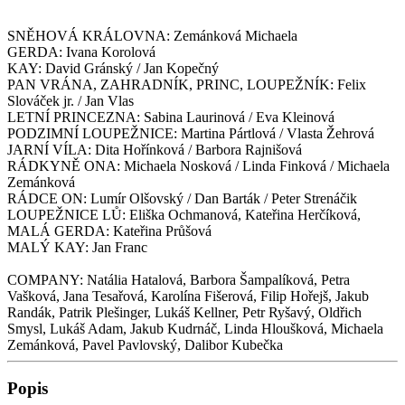
SNĚHOVÁ KRÁLOVNA: Zemánková Michaela
GERDA: Ivana Korolová
KAY: David Gránský / Jan Kopečný
PAN VRÁNA, ZAHRADNÍK, PRINC, LOUPEŽNÍK: Felix
Slováček jr. / Jan Vlas
LETNÍ PRINCEZNA: Sabina Laurinová / Eva Kleinová
PODZIMNÍ LOUPEŽNICE: Martina Pártlová / Vlasta Žehrová
JARNÍ VÍLA: Dita Hořínková / Barbora Rajnišová
RÁDKYNĚ ONA: Michaela Nosková / Linda Finková / Michaela
Zemánková
RÁDCE ON: Lumír Olšovský / Dan Barták / Peter Strenáčik
LOUPEŽNICE LŮ: Eliška Ochmanová, Kateřina Herčíková,
MALÁ GERDA: Kateřina Průšová
MALÝ KAY: Jan Franc
COMPANY: Natália Hatalová, Barbora Šampalíková, Petra
Vašková, Jana Tesařová, Karolína Fišerová, Filip Hořejš, Jakub
Randák, Patrik Plešinger, Lukáš Kellner, Petr Ryšavý, Oldřich
Smysl, Lukáš Adam, Jakub Kudrnáč, Linda Hloušková, Michaela
Zemánková, Pavel Pavlovský, Dalibor Kubečka
Popis