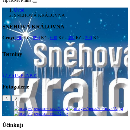
TipTicket Praha
Úvod
SNĚHOVÁ KRÁLOVNA
SNĚHOVÁ KRÁLOVNA
Ceny:
990
Kč -
890
Kč -
690
Kč -
390
Kč -
290
Kč
Termíny
VSTUPENKY
Fotogalerie
Účinkují