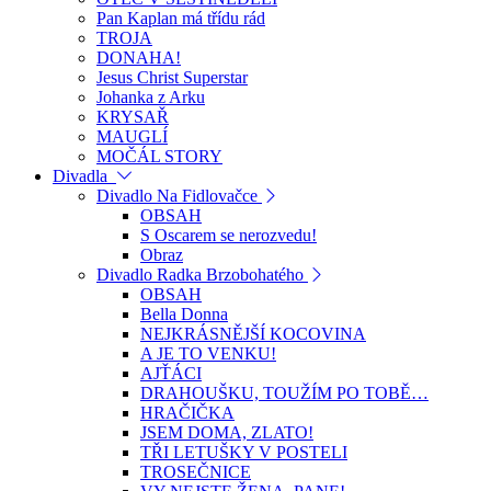
Pan Kaplan má třídu rád
TROJA
DONAHA!
Jesus Christ Superstar
Johanka z Arku
KRYSAŘ
MAUGLÍ
MOČÁL STORY
Divadla
Divadlo Na Fidlovačce
OBSAH
S Oscarem se nerozvedu!
Obraz
Divadlo Radka Brzobohatého
OBSAH
Bella Donna
NEJKRÁSNĚJŠÍ KOCOVINA
A JE TO VENKU!
AJŤÁCI
DRAHOUŠKU, TOUŽÍM PO TOBĚ…
HRAČIČKA
JSEM DOMA, ZLATO!
TŘI LETUŠKY V POSTELI
TROSEČNICE