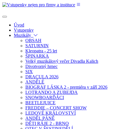
Úvod
Vstupenky
Muzikály
OBSAH
SATURNIN
Kleopatra - 25 let
ŠPINARKA
Velký muzikálový večer Divadla Kalich
Divotvorný hrnec
SIX
DRACULA 2026
ANDĚLÉ
BIOGRAF LÁSKA 2 - premiéra v září 2026
LOTRANDO A ZUBEJDA
SNOWBOARĎÁCI
BEETLEJUICE
FREDDIE – CONCERT SHOW
LEDOVÉ KRÁLOVSTVÍ
ANDĚL PÁNĚ
DĚTI RÁJE 2 - BRNO
OTEC V ŠESTINEDĚLÍ