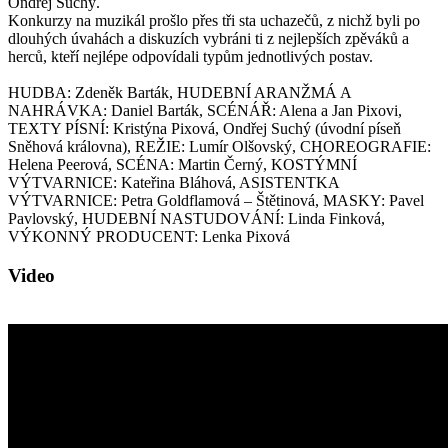
Ondřej Suchý.
Konkurzy na muzikál prošlo přes tři sta uchazečů, z nichž byli po
dlouhých úvahách a diskuzích vybráni ti z nejlepších zpěváků a
herců, kteří nejlépe odpovídali typům jednotlivých postav.
HUDBA: Zdeněk Barták, HUDEBNÍ ARANŽMÁ A
NAHRÁVKA: Daniel Barták, SCÉNÁŘ: Alena a Jan Pixovi,
TEXTY PÍSNÍ: Kristýna Pixová, Ondřej Suchý (úvodní píseň
Sněhová královna), REŽIE: Lumír Olšovský, CHOREOGRAFIE:
Helena Peerová, SCÉNA: Martin Černý, KOSTÝMNÍ
VÝTVARNICE: Kateřina Bláhová, ASISTENTKA
VÝTVARNICE: Petra Goldflamová – Štětinová, MASKY: Pavel
Pavlovský, HUDEBNÍ NASTUDOVÁNÍ: Linda Finková,
VÝKONNÝ PRODUCENT: Lenka Pixová
Video