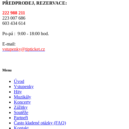
PŘEDPRODEJ, REZERVACE:
222 988 211
223 007 686
603 434 614
Po-pá :
9:00 - 18:00 hod.
E-mail:
vstupenky@tipticket.cz
Menu
Úvod
Vstupenky
Hity
Muzikály
Koncerty
Zážitky
Soutěže
Partneři
Často kladené otázky (FAQ)
Kontakt