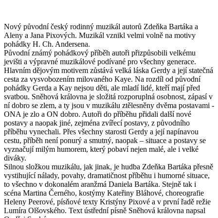
Nový původní český rodinný muzikál autorů Zdeňka Bartáka a
Aleny a Jana Pixových. Muzikál vznikl velmi volně na motivy
pohádky H. Ch. Andersena.
Původní známý pohádkový příběh autoři přizpůsobili velkému
jevišti a výpravné muzikálové podívané pro všechny generace.
Hlavním dějovým motivem zůstává velká láska Gerdy a její statečná
cesta za vysvobozením milovaného Kaye. Na rozdíl od původní
pohádky Gerda a Kay nejsou děti, ale mladí lidé, kteří mají před
svatbou. Sněhová královna je složitá rozporuplná osobnost, zápasí v
ní dobro se zlem, a ty jsou v muzikálu ztělesněny dvěma postavami -
ONA je zlo a ON dobro. Autoři do příběhu přidali další nové
postavy a naopak jiné, zejména zvířecí postavy, z původního
příběhu vynechali. Přes všechny starosti Gerdy a její napínavou
cestu, příběh není ponurý a smutný, naopak – situace a postavy se
vyznačují milým humorem, který pobaví nejen malé, ale i velké
diváky.
Silnou složkou muzikálu, jak jinak, je hudba Zdeňka Bartáka přesně
vystihující nálady, povahy, dramatičnost příběhu i humorné situace,
to všechno v dokonalém aranžmá Daniela Bartáka. Stejně tak i
scéna Martina Černého, kostýmy Kateřiny Bláhové, choreografie
Heleny Peerové, písňové texty Kristýny Pixové a v první řadě režie
Lumíra Olšovského. Text ústřední písně Sněhová královna napsal