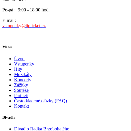
Po-pá :
9:00 - 18:00 hod.
E-mail:
vstupenky@tipticket.cz
Menu
Úvod
Vstupenky
Hity
Muzikály
Koncerty
Zážitky
Soutěže
Partneři
Často kladené otázky (FAQ)
Kontakt
Divadla
Divadlo Radka Brzobohatého