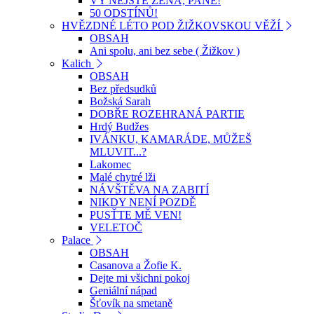
VY NEJSTE ŽENA, PANE!
50 ODSTÍNŮ!
HVĚZDNÉ LÉTO POD ŽIŽKOVSKOU VĚŽÍ
OBSAH
Ani spolu, ani bez sebe ( Žižkov )
Kalich
OBSAH
Bez předsudků
Božská Sarah
DOBŘE ROZEHRANÁ PARTIE
Hrdý Budžes
IVÁNKU, KAMARÁDE, MŮŽEŠ
MLUVIT...?
Lakomec
Malé chytré lži
NÁVŠTĚVA NA ZABITÍ
NIKDY NENÍ POZDĚ
PUSŤTE MĚ VEN!
VELETOČ
Palace
OBSAH
Casanova a Žofie K.
Dejte mi všichni pokoj
Geniální nápad
Šťovík na smetaně