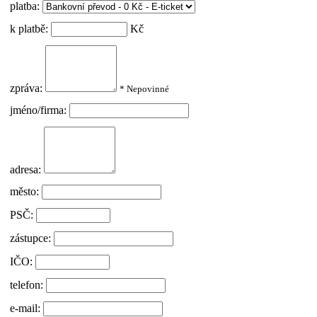
platba:
k platbě:
Kč
zpráva:
* Nepovinné
jméno/firma:
adresa:
město:
PSČ:
zástupce:
IČO:
telefon:
e-mail: