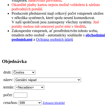
vstupenek
bankovním převodem
.
Okamžité platby kartou nejsou možné vzhledem k nárůstu
podvodných portálů.
Producenti představení mají celkový počet vstupenek uložen
v několika systémech, které spolu neumí komunikovat.
V naší společnosti jsou zastoupeny všechny systémy.
Jiné
portály mohou mít omezený počet míst v hledišti
.
Zakoupením vstupenek, ať prostřednictvím tohoto webu,
emailem nebo osobně - automaticky souhlasíte s
obchodními
podmínkami
a
Ochrana osobních údajů
Objednávka
druh:
název:
termín:
počet:
cena/kus:
Zobrazit hlediště