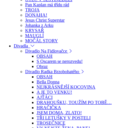
Pan Kaplan má třídu rád
TROJA
DONAHA!
Jesus Christ Superstar
Johanka z Arku
KRYSAŘ
MAUGLÍ
MOČÁL STORY
Divadla
Divadlo Na Fidlovačce
OBSAH
S Oscarem se nerozvedu!
Obraz
Divadlo Radka Brzobohatého
OBSAH
Bella Donna
NEJKRÁSNĚJŠÍ KOCOVINA
A JE TO VENKU!
AJŤÁCI
DRAHOUŠKU, TOUŽÍM PO TOBĚ…
HRAČIČKA
JSEM DOMA, ZLATO!
TŘI LETUŠKY V POSTELI
TROSEČNICE