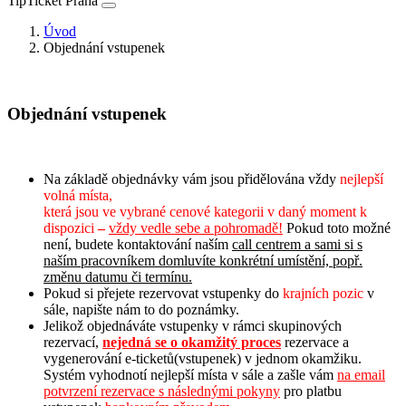
TipTicket Praha
Úvod
Objednání vstupenek
Objednání vstupenek
Na základě objednávky vám jsou přidělována vždy
nejlepší
volná místa,
která jsou ve vybrané cenové kategorii v daný moment k
dispozici
–
vždy vedle sebe a pohromadě!
Pokud toto možné
není, budete kontaktování naším
call centrem a sami si s
naším pracovníkem domluvíte konkrétní umístění, popř.
změnu datumu či termínu.
Pokud si přejete rezervovat vstupenky do
krajních pozic
v
sále, napište nám to do poznámky.
Jelikož objednáváte vstupenky v rámci skupinových
rezervací,
n
ejedná se o okamžitý proces
rezervace a
vygenerování e-ticketů(vstupenek) v jednom okamžiku.
Systém vyhodnotí nejlepší místa v sále a zašle vám
na email
potvrzení rezervace s následnými pokyny
pro platbu