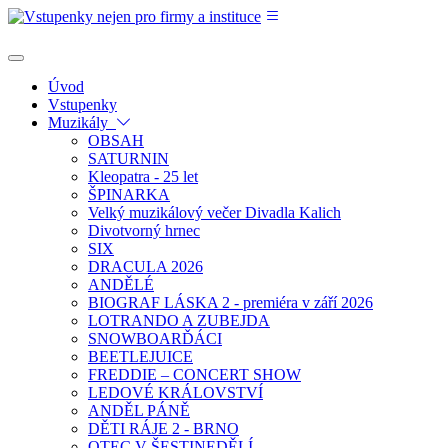
Úvod
Vstupenky
Muzikály
OBSAH
SATURNIN
Kleopatra - 25 let
ŠPINARKA
Velký muzikálový večer Divadla Kalich
Divotvorný hrnec
SIX
DRACULA 2026
ANDĚLÉ
BIOGRAF LÁSKA 2 - premiéra v září 2026
LOTRANDO A ZUBEJDA
SNOWBOARĎÁCI
BEETLEJUICE
FREDDIE – CONCERT SHOW
LEDOVÉ KRÁLOVSTVÍ
ANDĚL PÁNĚ
DĚTI RÁJE 2 - BRNO
OTEC V ŠESTINEDĚLÍ