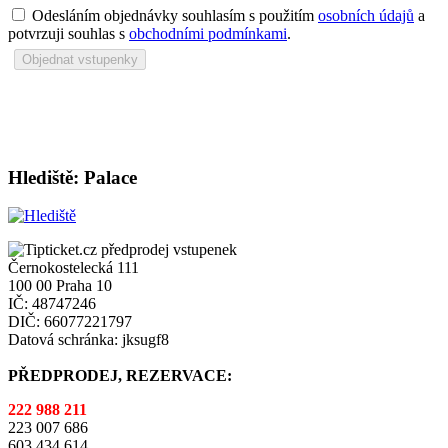
Odesláním objednávky souhlasím s použitím
osobních údajů
a
potvrzuji souhlas s
obchodními podmínkami
.
Hlediště: Palace
Černokostelecká 111
100 00 Praha 10
IČ: 48747246
DIČ: 66077221797
Datová schránka: jksugf8
PŘEDPRODEJ, REZERVACE:
222 988 211
223 007 686
603 434 614