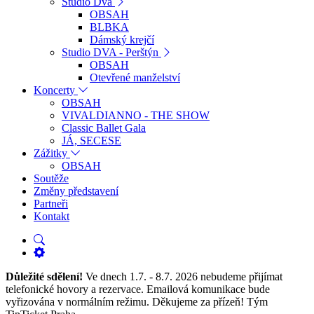
Studio Dva
OBSAH
BLBKA
Dámský krejčí
Studio DVA - Perštýn
OBSAH
Otevřené manželství
Koncerty
OBSAH
VIVALDIANNO - THE SHOW
Classic Ballet Gala
JÁ, SECESE
Zážitky
OBSAH
Soutěže
Změny představení
Partneři
Kontakt
Důležité sdělení!
Ve dnech 1.7. - 8.7. 2026 nebudeme přijímat
telefonické hovory a rezervace. Emailová komunikace bude
vyřizována v normálním režimu. Děkujeme za přízeň! Tým