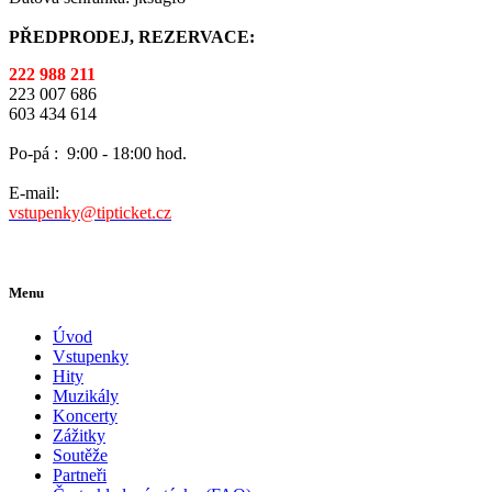
PŘEDPRODEJ, REZERVACE:
222 988 211
223 007 686
603 434 614
Po-pá :
9:00 - 18:00 hod.
E-mail:
vstupenky@tipticket.cz
Menu
Úvod
Vstupenky
Hity
Muzikály
Koncerty
Zážitky
Soutěže
Partneři