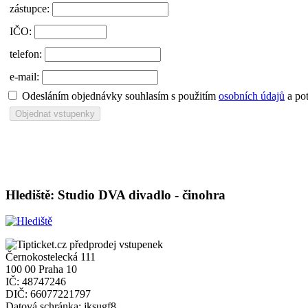
zástupce:
IČO:
telefon:
e-mail:
Odesláním objednávky souhlasím s použitím
osobních údajů
a pot
Hlediště: Studio DVA divadlo - činohra
Černokostelecká 111
100 00 Praha 10
IČ: 48747246
DIČ: 66077221797
Datová schránka: jksugf8