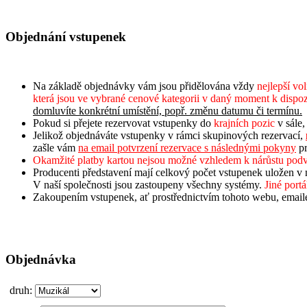
Objednání vstupenek
Na základě objednávky vám jsou přidělována vždy
nejlepší vo
která jsou ve vybrané cenové kategorii v daný moment k dispoz
domluvíte konkrétní umístění, popř. změnu datumu či termínu.
Pokud si přejete rezervovat vstupenky do
krajních pozic
v sále,
Jelikož objednáváte vstupenky v rámci skupinových rezervací,
zašle vám
na email potvrzení rezervace s následnými pokyny
pr
Okamžité platby kartou nejsou možné vzhledem k nárůstu podv
Producenti představení mají celkový počet vstupenek uložen v
V naší společnosti jsou zastoupeny všechny systémy.
Jiné port
Zakoupením vstupenek, ať prostřednictvím tohoto webu, email
Objednávka
druh: