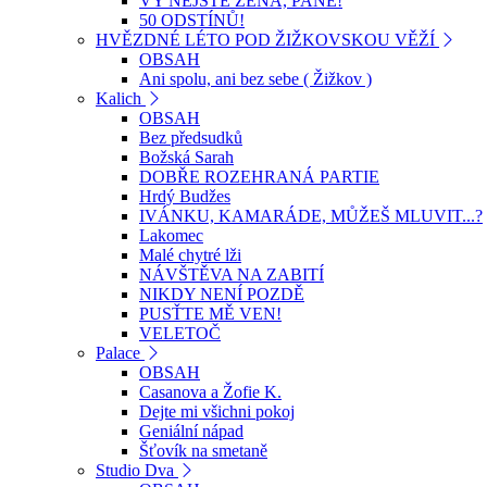
VY NEJSTE ŽENA, PANE!
50 ODSTÍNŮ!
HVĚZDNÉ LÉTO POD ŽIŽKOVSKOU VĚŽÍ
OBSAH
Ani spolu, ani bez sebe ( Žižkov )
Kalich
OBSAH
Bez předsudků
Božská Sarah
DOBŘE ROZEHRANÁ PARTIE
Hrdý Budžes
IVÁNKU, KAMARÁDE, MŮŽEŠ MLUVIT...?
Lakomec
Malé chytré lži
NÁVŠTĚVA NA ZABITÍ
NIKDY NENÍ POZDĚ
PUSŤTE MĚ VEN!
VELETOČ
Palace
OBSAH
Casanova a Žofie K.
Dejte mi všichni pokoj
Geniální nápad
Šťovík na smetaně
Studio Dva