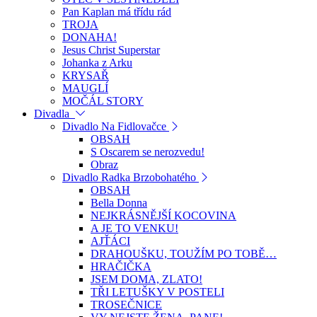
Pan Kaplan má třídu rád
TROJA
DONAHA!
Jesus Christ Superstar
Johanka z Arku
KRYSAŘ
MAUGLÍ
MOČÁL STORY
Divadla
Divadlo Na Fidlovačce
OBSAH
S Oscarem se nerozvedu!
Obraz
Divadlo Radka Brzobohatého
OBSAH
Bella Donna
NEJKRÁSNĚJŠÍ KOCOVINA
A JE TO VENKU!
AJŤÁCI
DRAHOUŠKU, TOUŽÍM PO TOBĚ…
HRAČIČKA
JSEM DOMA, ZLATO!
TŘI LETUŠKY V POSTELI
TROSEČNICE