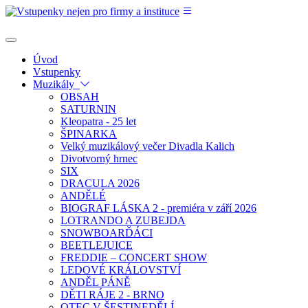
Úvod
Vstupenky
Muzikály
OBSAH
SATURNIN
Kleopatra - 25 let
ŠPINARKA
Velký muzikálový večer Divadla Kalich
Divotvorný hrnec
SIX
DRACULA 2026
ANDĚLÉ
BIOGRAF LÁSKA 2 - premiéra v září 2026
LOTRANDO A ZUBEJDA
SNOWBOARĎÁCI
BEETLEJUICE
FREDDIE – CONCERT SHOW
LEDOVÉ KRÁLOVSTVÍ
ANDĚL PÁNĚ
DĚTI RÁJE 2 - BRNO
OTEC V ŠESTINEDĚLÍ