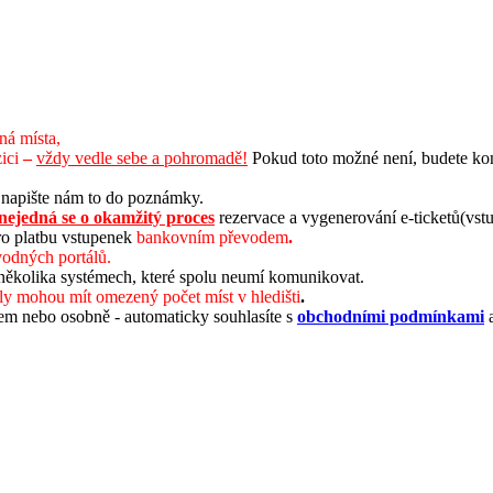
lná místa,
ici
–
vždy vedle sebe a pohromadě!
Pokud toto možné není, budete ko
 napište nám to do poznámky.
n
ejedná se o okamžitý proces
rezervace a vygenerování e-ticketů(vst
o platbu vstupenek
bankovním převodem
.
odných portálů.
 několika systémech, které spolu neumí komunikovat.
ály mohou mít omezený počet míst v hledišti
.
em nebo osobně - automaticky souhlasíte s
obchodními podmínkami