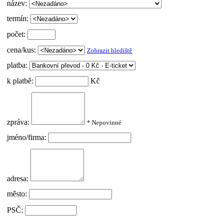
název:
termín:
počet:
cena/kus:
Zobrazit hlediště
platba:
k platbě:
Kč
zpráva:
* Nepovinné
jméno/firma:
adresa:
město:
PSČ: