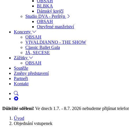
OBSAH
BLBKA
Dámský krejčí
Studio DVA - Perštýn
OBSAH
Otevřené manželství
Koncerty
OBSAH
VIVALDIANNO - THE SHOW
Classic Ballet Gala
JÁ, SECESE
Zážitky
OBSAH
Soutěže
Změny představení
Partneři
Kontakt
Důležité sdělení!
Ve dnech 1.7. - 8.7. 2026 nebudeme přijímat tele
Úvod
Objednání vstupenek